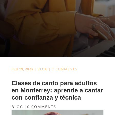
CLASE DE
PRUEBA GRATIS
¡NO PIERDAS TU CLASE!
FEB 19, 2025
|
BLOG
|
0 COMMENTS
Clases de canto para adultos
en Monterrey: aprende a cantar
con confianza y técnica
BLOG
|
0 COMMENTS